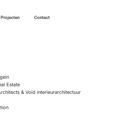
Projecten
Contact
gein
eal Estate
rchitects & Void interieurarchitectuur
tion